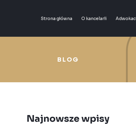
Strona główna
O kancelarii
Adwokac
BLOG
Najnowsze wpisy