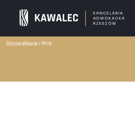
KANCELARIA
ADWOKACKA
RZESZÓW
Strona główna
»
Blog