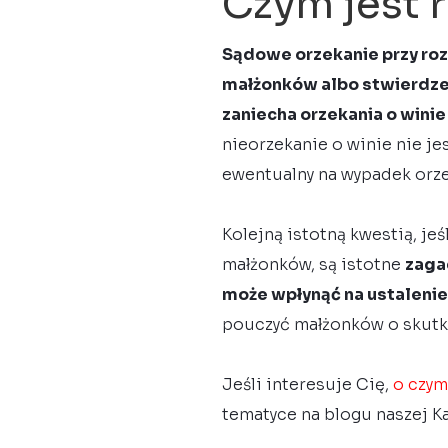
Czym jest 
Sądowe orzekanie przy ro
małżonków albo stwierdzen
zaniecha orzekania o winie
nieorzekanie o winie nie j
ewentualny na wypadek orze
Kolejną istotną kwestią, je
małżonków, są istotne
zaga
może wpłynąć na ustalenie
pouczyć małżonków o skutka
Jeśli interesuje Cię,
o czym
tematyce na blogu naszej Ka