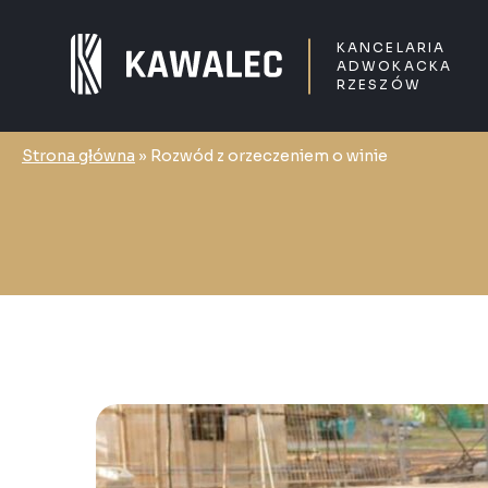
KANCELARIA
ADWOKACKA
RZESZÓW
Strona główna
»
Rozwód z orzeczeniem o winie