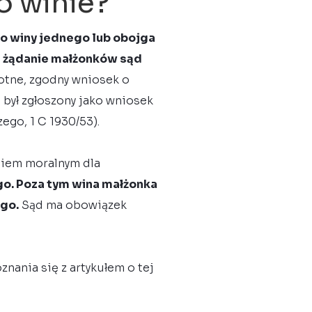
o winie?
o winy jednego lub obojga
e żądanie małżonków sąd
totne, zgodny wniosek o
był zgłoszony jako wniosek
go, 1 C 1930/53).
eniem moralnym dla
o. Poza tym wina małżonka
ego.
Sąd ma obowiązek
znania się z artykułem o tej