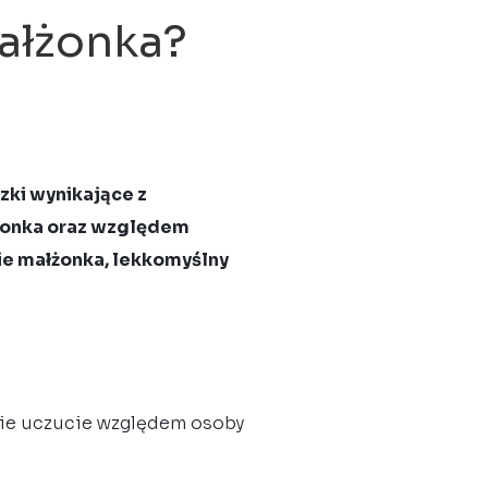
małżonka?
zki wynikające z
żonka oraz względem
ie małżonka, lekkomyślny
kie uczucie względem osoby