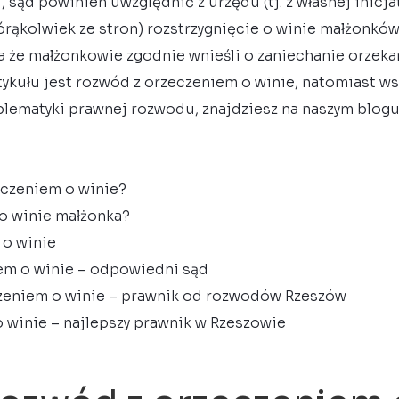
sąd powinien uwzględnić z urzędu (tj. z własnej inicja
órąkolwiek ze stron) rozstrzygnięcie o winie małżonków
a że małżonkowie zgodnie wnieśli o zaniechanie orzeka
ykułu jest rozwód z orzeczeniem o winie, natomiast w
blematyki prawnej rozwodu, znajdziesz na naszym blogu
eczeniem o winie?
 o winie małżonka?
 o winie
em o winie – odpowiedni sąd
zeniem o winie – prawnik od rozwodów Rzeszów
 winie – najlepszy prawnik w Rzeszowie