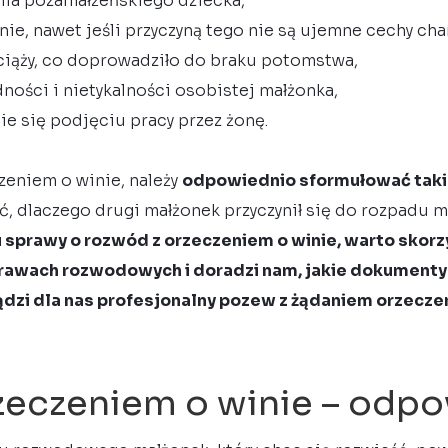
nia pozamałżeńskiego dziecka,
e, nawet jeśli przyczyną tego nie są ujemne cechy cha
iąży, co doprowadziło do braku potomstwa,
ności i nietykalności osobistej małżonka,
ie się podjęciu pracy przez żonę.
zeniem o winie, należy
odpowiednio sformułować takie
ić, dlaczego drugi małżonek przyczynił się do rozpadu 
sprawy o rozwód z orzeczeniem o winie, warto skor
 sprawach rozwodowych i doradzi nam, jakie dokumen
dzi dla nas profesjonalny pozew z żądaniem orzeczen
zeczeniem o winie – odpo