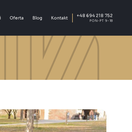
+48 694 218 752
i
Oferta
Blog
Kontakt
PON-PT 9-18
E