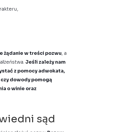
rakteru,
 żądanie w treści pozwu
, a
małżeństwa.
Jeśli zależy nam
zystać z pomocy adwokata,
ty czy dowody pomogą
ia o winie oraz
wiedni sąd