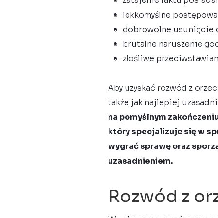
zatajenie faktu posiada
lekkomyślne postępowani
dobrowolne usunięcie c
brutalne naruszenie god
złośliwe przeciwstawian
Aby uzyskać rozwód z orzec
także jak najlepiej uzasadn
na pomyślnym zakończeniu 
który specjalizuje się w
wygrać sprawę oraz sporzą
uzasadnieniem.
Rozwód z or