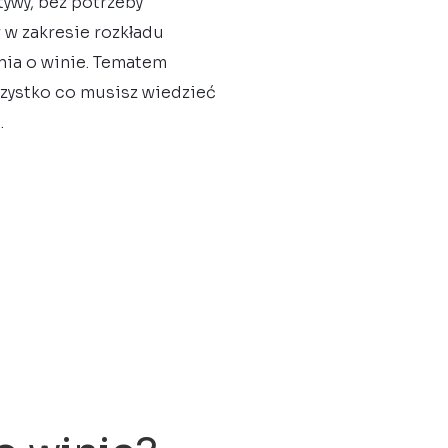
tywy, bez potrzeby
 w zakresie rozkładu
nia o winie. Tematem
szystko co musisz wiedzieć
.