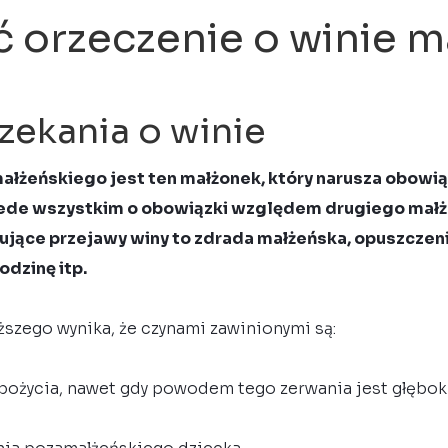
ć orzeczenie o winie 
rzekania o winie
ałżeńskiego jest ten małżonek, który narusza obowią
zede wszystkim o obowiązki względem drugiego mał
pujące przejawy winy to zdrada małżeńska, opuszczen
rodzinę itp.
szego wynika, że czynami zawinionymi są:
pożycia, nawet gdy powodem tego zerwania jest głębo