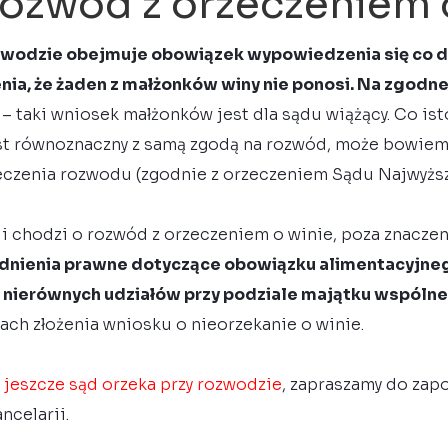
rozwód z orzeczeniem 
zwodzie obejmuje obowiązek wypowiedzenia się co d
ia, że żaden z małżonków winy nie ponosi. Na zgodn
– taki wniosek małżonków jest dla sądu wiążący. Co is
est równoznaczny z samą zgodą na rozwód, może bowiem 
czenia rozwodu (zgodnie z orzeczeniem Sądu Najwyższe
śli chodzi o rozwód z orzeczeniem o winie, poza znacz
dnienia prawne dotyczące obowiązku alimentacyjneg
 nierównych udziałów przy podziale majątku wspóln
ch złożenia wniosku o nieorzekanie o winie.
 jeszcze sąd orzeka przy rozwodzie
, zapraszamy do zapo
ncelarii.