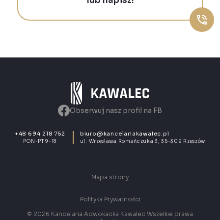
lub napisz!
Obserwuj nasz profil na FB
+48 694 218 752
biuro@kancelariakawalec.pl
PON-PT 9-18
ul. Wrzesława Romańczuka 3, 35-302 Rzeszów
Mapa strony
Polityka Prywatności
© 2026 Kancelaria Adwokacka Kawalec Wszelkie prawa