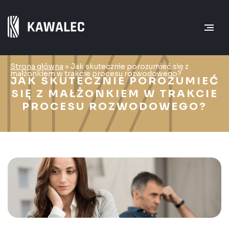
Strona główna
»
Jak skutecznie porozumieć się z
małżonkiem w trakcie procesu rozwodowego?
JAK SKUTECZNIE POROZUMIEĆ
SIĘ Z MAŁŻONKIEM W TRAKCIE
PROCESU ROZWODOWEGO?