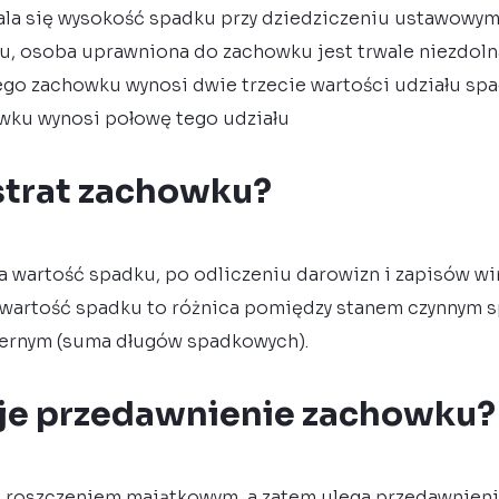
ala się wysokość spadku przy dziedziczeniu ustawowym
ku, osoba uprawniona do zachowku jest trwale niezdolna
nego zachowku wynosi dwie trzecie wartości udziału s
wku wynosi połowę tego udziału
bstrat zachowku?
a wartość spadku, po odliczeniu darowizn i zapisów w
 wartość spadku to różnica pomiędzy stanem czynnym 
biernym (suma długów spadkowych).
je przedawnienie zachowku?
t roszczeniem majątkowym, a zatem ulega przedawnien