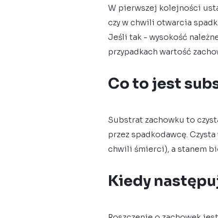
W pierwszej kolejności ust
czy w chwili otwarcia spad
Jeśli tak - wysokość należ
przypadkach wartość zacho
Co to jest su
Substrat zachowku to czyst
przez spadkodawcę. Czysta
chwili śmierci), a stanem 
Kiedy następu
Roszczenie o zachowek jes