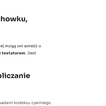
chowku,
ce) mogą oni wnieść o
z testatorem
. Jest
bliczanie
sadami kodeksu cywilnego.