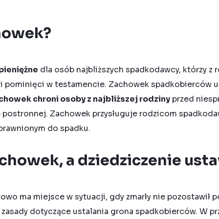
chowek?
pieniężne
dla osób najbliższych spadkodawcy, którzy z
li pominięci w testamencie. Zachowek spadkobierców 
chowek chroni osoby z najbliższej rodziny
przed niesp
e postronnej. Zachowek przysługuje rodzicom spadkoda
prawnionym do spadku.
achowek, a dziedziczenie us
wo ma miejsce w sytuacji, gdy zmarły nie pozostawił 
 zasady dotyczące ustalania grona spadkobierców. W p