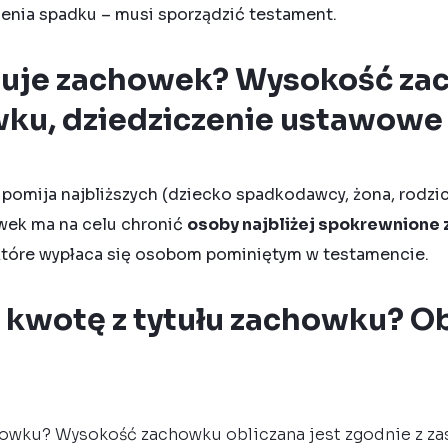
zenia spadku – musi sporządzić testament.
guje zachowek? Wysokość za
wku, dziedziczenie ustawowe
pomija najbliższych (dziecko spadkodawcy, żona, rodzi
wek
ma na celu chronić
osoby najbliżej spokrewnione 
które wypłaca się osobom pominiętym w testamencie.
ę kwotę z tytułu zachowku? O
howku? Wysokość zachowku obliczana jest zgodnie z za