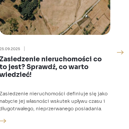
25.09.2025
09.0
Zasiedzenie nieruchomości co
Zn
to jest? Sprawdź, co warto
róż
wiedzieć!
wi
Zasiedzenie nieruchomości definiuje się jako
Znie
nabycie jej własności wskutek upływu czasu i
Poję
długotrwałego, nieprzerwanego posiadania.
praw
zam