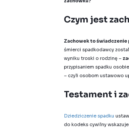
zachowku?
Czym jest za
Zachowek
to świadczenie 
śmierci spadkodawcy zosta
wyniku troski o rodzinę –
za
przypisaniem spadku osobi
– czyli osobom ustawowo u
Testament i z
Dziedziczenie spadku
ustawo
do kodeks cywilny wskazuje