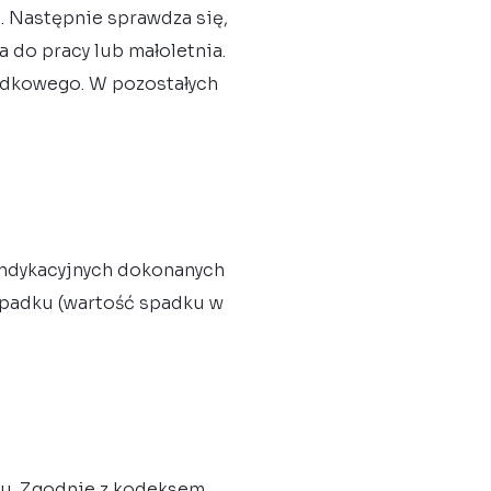
. Następnie sprawdza się,
 do pracy lub małoletnia.
padkowego. W pozostałych
indykacyjnych dokonanych
spadku (wartość spadku w
iu. Zgodnie z kodeksem