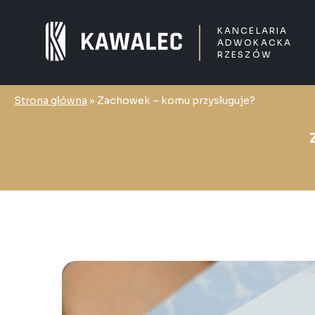
KANCELARIA
ADWOKACKA
RZESZÓW
Strona główna
»
Zachowek – komu przysługuje?