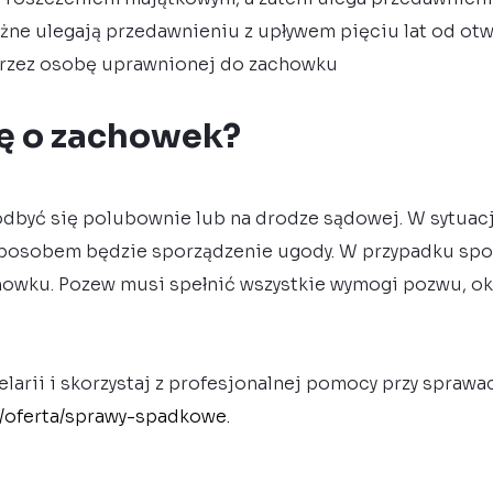
ężne ulegają przedawnieniu z upływem pięciu lat od ot
przez osobę uprawnionej do zachowku
ię o zachowek?
być się polubownie lub na drodze sądowej. W sytuacj
posobem będzie sporządzenie ugody. W przypadku sporu
owku. Pozew musi spełnić wszystkie wymogi pozwu, ok
larii i skorzystaj z profesjonalnej pomocy przy spraw
l/oferta/sprawy-spadkowe.