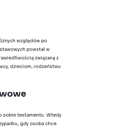
 różnych względów po
ustawowych powstał w
rawiedliwością związaną z
wcy, dzieciom, rodzeństwu
tawowe
po sobie testamentu. Wtedy
rzypadku, gdy osoba chce