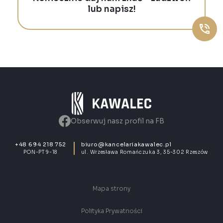
lub napisz!
Obserwuj nasz profil na FB
+48 694 218 752
biuro@kancelariakawalec.pl
PON-PT 9-18
ul. Wrzesława Romańczuka 3, 35-302 Rzeszów
Mapa strony
Polityka Prywatności