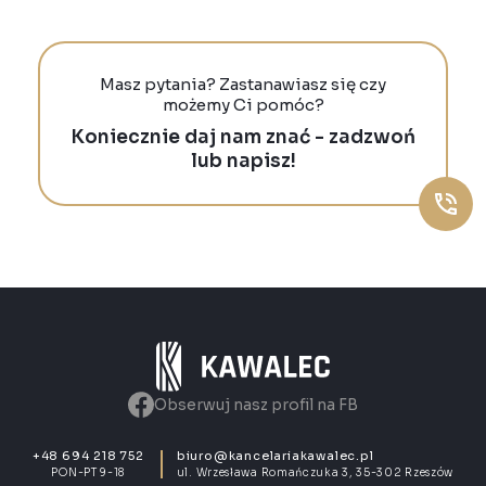
Masz pytania? Zastanawiasz się czy
możemy Ci pomóc?
Koniecznie daj nam znać - zadzwoń
lub napisz!
Obserwuj nasz profil na FB
+48 694 218 752
biuro@kancelariakawalec.pl
PON-PT 9-18
ul. Wrzesława Romańczuka 3, 35-302 Rzeszów