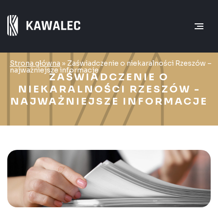
Strona główna
»
Zaświadczenie o niekaralności Rzeszów –
najważniejsze informacje
ZAŚWIADCZENIE O
NIEKARALNOŚCI RZESZÓW -
NAJWAŻNIEJSZE INFORMACJE